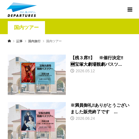
国内ツアー
記事
国内旅行
国内ツアー
【残３席‼】 ※催行決定‼
🆕宝塚大劇場観劇バスツ...
2026.05.12
※満員御礼‼ありがとうござい
ました販売終了です ...
2026.06.24