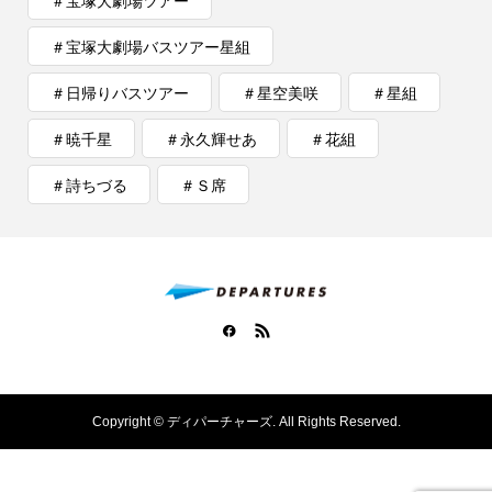
＃宝塚大劇場ツアー
＃宝塚大劇場バスツアー星組
＃日帰りバスツアー
＃星空美咲
＃星組
＃暁千星
＃永久輝せあ
＃花組
＃詩ちづる
＃Ｓ席
Copyright ©
ディパーチャーズ. All Rights Reserved.