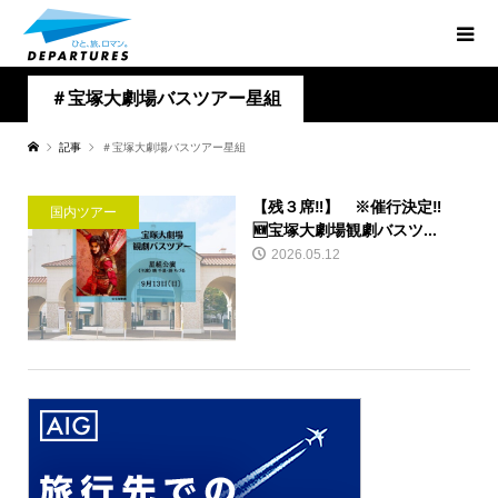
＃宝塚大劇場バスツアー星組
記事
＃宝塚大劇場バスツアー星組
【残３席‼】 ※催行決定‼
国内ツアー
🆕宝塚大劇場観劇バスツ...
2026.05.12